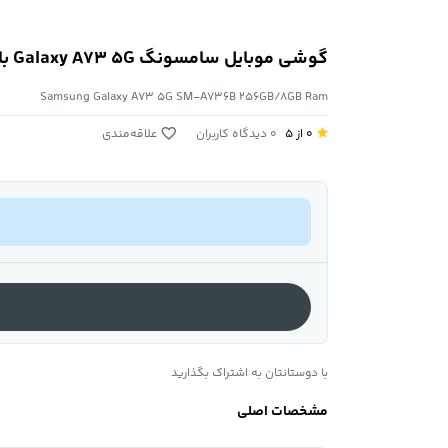
گوشی موبایل سامسونگ Galaxy A73 5G با حافظه 256 گیگابایت و رم 8 گیگابایت
Samsung Galaxy A73 5G SM-A736B 256GB/8GB Ram
0 از ۵
0 دیدگاه کاربران
علاقه‌مندی
با دوستانتان به اشتراک بگذارید
مشخصات اصلی