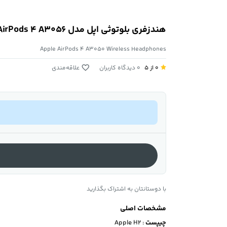
هندزفری بلوتوثی اپل مدل AirPods 4 A3056 نسخه ANC
Apple AirPods 4 A3050 Wireless Headphones
0 از ۵
0 دیدگاه کاربران
علاقه‌مندی
با دوستانتان به اشتراک بگذارید
مشخصات اصلی
چیپست
: Apple H2