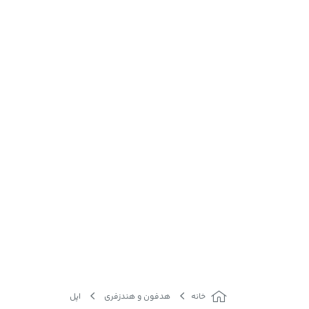
خانه
هدفون و هندزفری
اپل