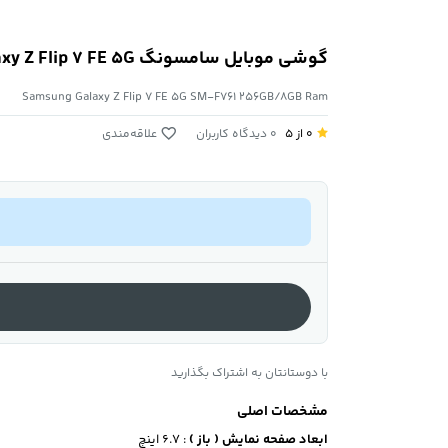
گوشی موبایل سامسونگ Galaxy Z Flip 7 FE 5G با حافظه 256 گیگابایت و رم 8 گیگابایت
Samsung Galaxy Z Flip 7 FE 5G SM-F761 256GB/8GB Ram
0 از ۵
0 دیدگاه کاربران
علاقه‌مندی
با دوستانتان به اشتراک بگذارید
مشخصات اصلی
ابعاد صفحه نمایش ( باز )
: 6.7 اینچ